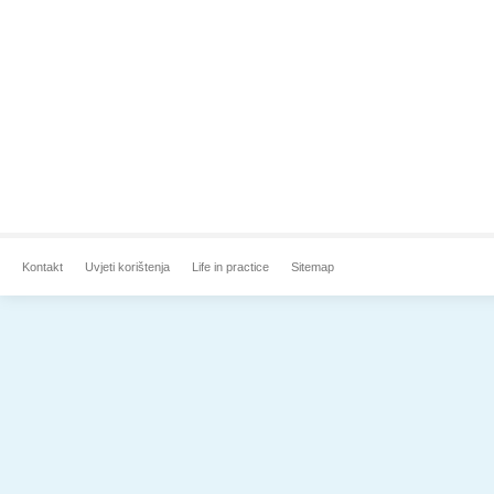
Kontakt
Uvjeti korištenja
Life in practice
Sitemap