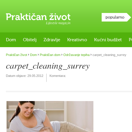
popularno
Lifestyle magazin
Dom
Obitelj
Zdravlje
Kreativno
Kućni budžet
P
›
›
›
›
Praktičan život
Dom
Praktičan dom
Održavanje tepiha
carpet_cleaning_surrey
carpet_cleaning_surrey
Datum objave:
29.05.2012
Komentara: