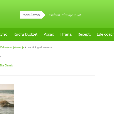
mudrost
,
zdravlje
,
život
popularno
ivno
Kućni budžet
Posao
Hrana
Recepti
Life coac
›
Odvojeno ljetovanje
practicing-aloneness
s
išite članak