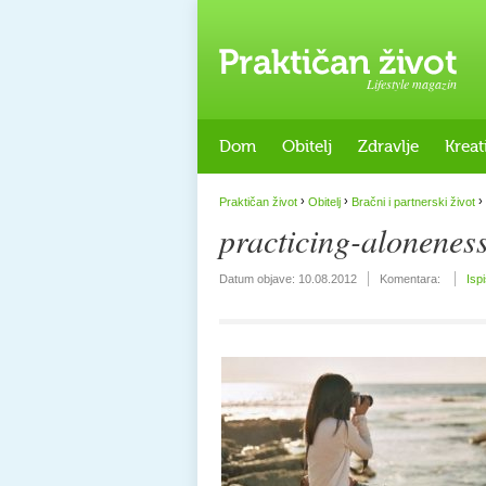
Lifestyle magazin
Dom
Obitelj
Zdravlje
Kreat
›
›
›
Praktičan život
Obitelj
Bračni i partnerski život
practicing-alonenes
Datum objave:
10.08.2012
Komentara:
Isp