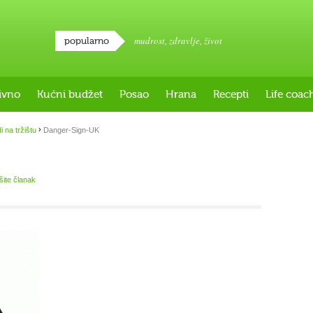
mudrost
,
zdravlje
,
život
popularno
ivno
Kućni budžet
Posao
Hrana
Recepti
Life coac
›
 na tržištu
Danger-Sign-UK
išite članak