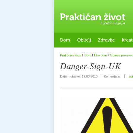
Lifestyle magazin
Dom
Obitelj
Zdravlje
Kreat
›
›
›
Praktičan život
Dom
Eko dom
Opasni proizvodi
Danger-Sign-UK
Datum objave:
19.03.2013
Komentara:
Isp