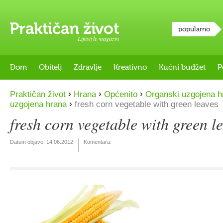
popularno
Lifestyle magazin
Dom
Obitelj
Zdravlje
Kreativno
Kućni budžet
P
›
›
›
Praktičan život
Hrana
Općenito
Organski uzgojena h
›
uzgojena hrana
fresh corn vegetable with green leaves
fresh corn vegetable with green l
Datum objave:
14.06.2012
Komentara: