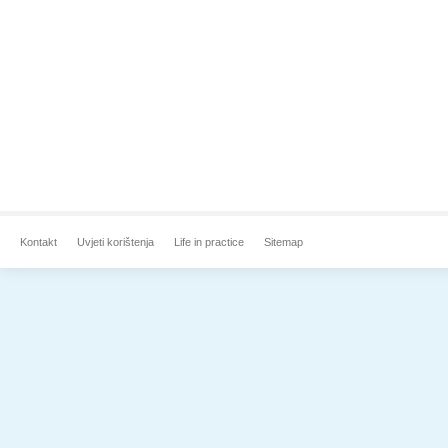
Kontakt
Uvjeti korištenja
Life in practice
Sitemap