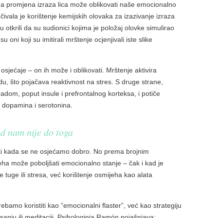
u da promjena izraza lica može oblikovati naše emocionalno
učivala je korištenje kemijskih olovaka za izazivanje izraza
su otkrili da su sudionici kojima je položaj olovke simulirao
su oni koji su imitirali mrštenje ocjenjivali iste slike
osjećaje – on ih može i oblikovati. Mrštenje aktivira
, što pojačava reaktivnost na stres. S druge strane,
adom, poput insule i prefrontalnog korteksa, i potiče
 dopamina i serotonina.
kad nam nije do toga
iti kada se ne osjećamo dobro. No prema brojnim
jeha može poboljšati emocionalno stanje – čak i kad je
e tuge ili stresa, već korištenje osmijeha kao alata
ebamo koristiti kao “emocionalni flaster”, već kao strategiju
anju ili meditaciji. Psihologinja Ramón pojašnjava: