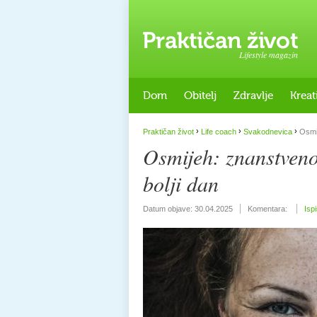
Lifestyle magazin
Dom
Obitelj
Zdravlje
Kreat
›
›
›
Praktičan život
Life coach
Svakodnevica
Osmij
Osmijeh: znanstveno 
bolji dan
Datum objave:
30.04.2025
Komentara:
Isp