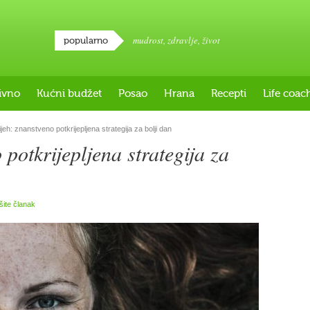
mudrost
,
zdravlje
,
život
popularno
ivno
Kućni budžet
Posao
Hrana
Recepti
Life coac
eh: znanstveno potkrijepljena strategija za bolji dan
potkrijepljena strategija za
išite članak