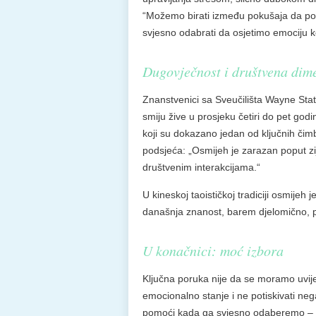
“Možemo birati između pokušaja da pob
svjesno odabrati da osjetimo emociju koj
Dugovječnost i društvena dim
Znanstvenici sa Sveučilišta Wayne State 
smiju žive u prosjeku četiri do pet go
koji su dokazano jedan od ključnih či
podsjeća: „Osmijeh je zarazan poput zi
društvenim interakcijama.“
U kineskoj taoističkoj tradiciji osmijeh 
današnja znanost, barem djelomično, p
U konačnici: moć izbora
Ključna poruka nije da se moramo uvijek
emocionalno stanje i ne potiskivati ne
pomoći kada ga svjesno odaberemo – t