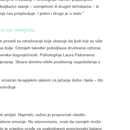
oljšamo stanje – osmijehom ili drugim tehnikama – ili
a nas preplavljuje. I jedno i drugo je u redu.”
enzija osmijeha
proveli su istraživanje koje ukazuje da ljudi koji se više
dina dulje. Osmijeh također poboljšava društvene odnose,
mbenika dugovječnosti. Psihologinja Laura Palomares
jevanja. Stvara domino-efekt pozitivnog raspoloženja u
je smatran terapijskim alatom za jačanje duha i tijela – što
otvrđuje.
 smijati. Naprotiv, važno je prepoznati vlastito
gativne emocije. No istovremeno, znati da osmijeh može
o je vrijedno oruđe za svakodnevni emocionalni balans.