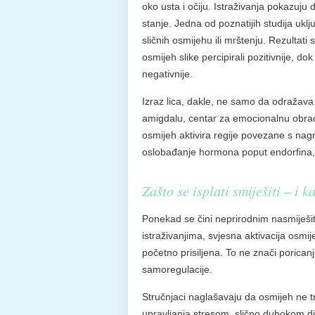
oko usta i očiju. Istraživanja pokazuj
stanje. Jedna od poznatijih studija uklj
sličnih osmijehu ili mrštenju. Rezultati 
osmijeh slike percipirali pozitivnije, dok 
negativnije.
Izraz lica, dakle, ne samo da odražava 
amigdalu, centar za emocionalnu obradu
osmijeh aktivira regije povezane s nagr
oslobađanje hormona poput endorfina,
Zašto se isplati smiješiti – i 
Ponekad se čini neprirodnim nasmiješ
istraživanjima, svjesna aktivacija osmi
početno prisiljena. To ne znači poricanj
samoregulacije.
Stručnjaci naglašavaju da osmijeh ne tr
upravljanja stresom, slično dubokom dis