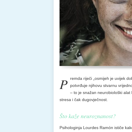
P
remda riječi „osmijeh je uvijek 
potvrđuje njihovu stvarnu vrijedno
– to je snažan neurobiološki alat
stresa i čak dugovječnost.
Što kaže neuroznanost?
Psihologinja Lourdes Ramón ističe kako