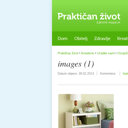
Lifestyle magazin
Dom
Obitelj
Zdravlje
Kreat
›
›
›
Praktičan život
Kreativno
Uradite sami
Osvježi
images (1)
Datum objave:
28.02.2013
Komentara:
Isp