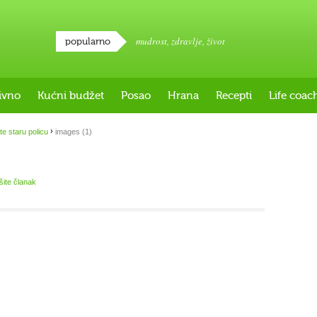
mudrost
,
zdravlje
,
život
popularno
ivno
Kućni budžet
Posao
Hrana
Recepti
Life coac
›
te staru policu
images (1)
išite članak