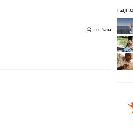
najno
Ispis članka