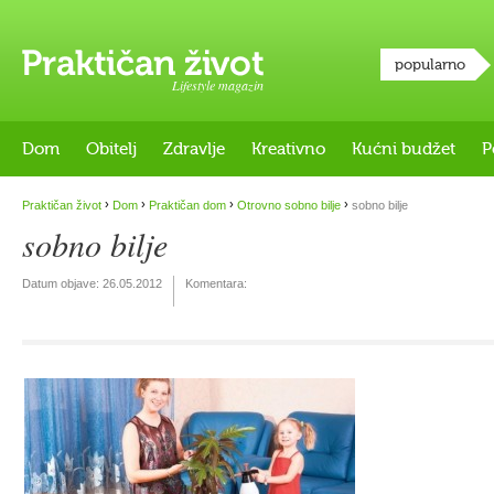
popularno
Lifestyle magazin
Dom
Obitelj
Zdravlje
Kreativno
Kućni budžet
P
›
›
›
›
Praktičan život
Dom
Praktičan dom
Otrovno sobno bilje
sobno bilje
sobno bilje
Datum objave:
26.05.2012
Komentara: