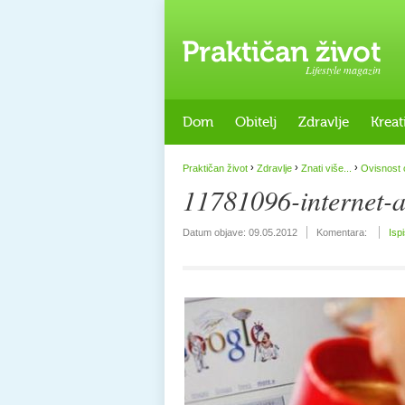
Lifestyle magazin
Dom
Obitelj
Zdravlje
Kreat
›
›
›
Praktičan život
Zdravlje
Znati više...
Ovisnost o
11781096-internet-a
Datum objave:
09.05.2012
Komentara:
Isp