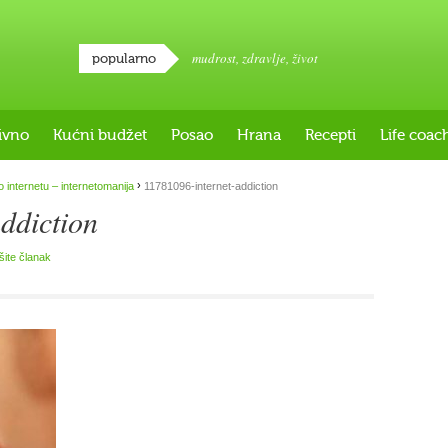
mudrost
,
zdravlje
,
život
popularno
ivno
Kućni budžet
Posao
Hrana
Recepti
Life coac
›
 internetu – internetomanija
11781096-internet-addiction
ddiction
išite članak