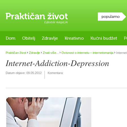
popularno
Lifestyle magazin
Dom
Obitelj
Zdravlje
Kreativno
Kućni budžet
P
›
›
›
›
Praktičan život
Zdravlje
Znati više...
Ovisnost o internetu – internetomanija
Internet
Internet-Addiction-Depression
Datum objave:
09.05.2012
Komentara: