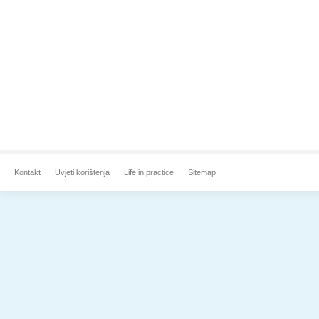
Kontakt
Uvjeti korištenja
Life in practice
Sitemap