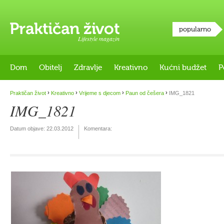
popularno
Lifestyle magazin
Dom
Obitelj
Zdravlje
Kreativno
Kućni budžet
P
›
›
›
›
Praktičan život
Kreativno
Vrijeme s djecom
Paun od češera
IMG_1821
IMG_1821
Datum objave:
22.03.2012
Komentara: