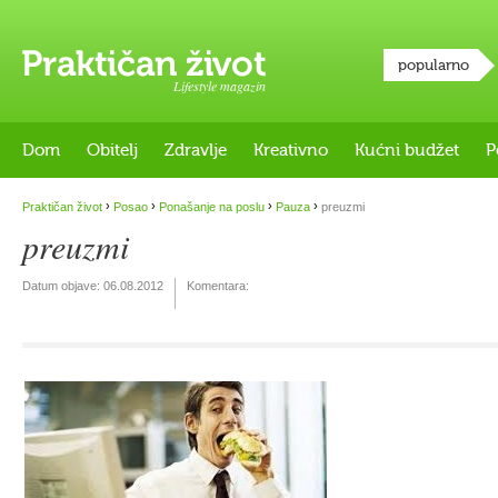
popularno
Lifestyle magazin
Dom
Obitelj
Zdravlje
Kreativno
Kućni budžet
P
›
›
›
›
Praktičan život
Posao
Ponašanje na poslu
Pauza
preuzmi
preuzmi
Datum objave:
06.08.2012
Komentara: