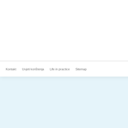
Kontakt
Uvjeti korištenja
Life in practice
Sitemap