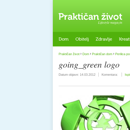
Lifestyle magazin
Dom
Obitelj
Zdravlje
Kreat
›
›
›
Praktičan život
Dom
Praktičan dom
Perilica p
going_green logo
Datum objave:
14.03.2012
Komentara:
Isp