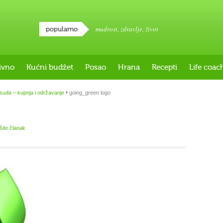
mudrost
,
zdravlje
,
život
popularno
ivno
Kućni budžet
Posao
Hrana
Recepti
Life coac
›
osuđa – kupnja i održavanje
going_green logo
išite članak