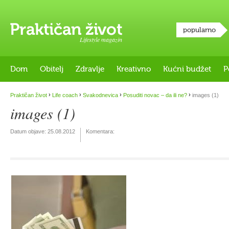
popularno
Lifestyle magazin
Dom
Obitelj
Zdravlje
Kreativno
Kućni budžet
P
›
›
›
›
Praktičan život
Life coach
Svakodnevica
Posuditi novac – da ili ne?
images (1)
images (1)
Datum objave:
25.08.2012
Komentara: