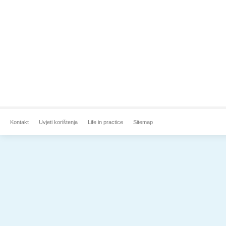
Kontakt
Uvjeti korištenja
Life in practice
Sitemap