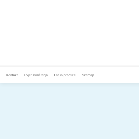
Kontakt
Uvjeti korištenja
Life in practice
Sitemap