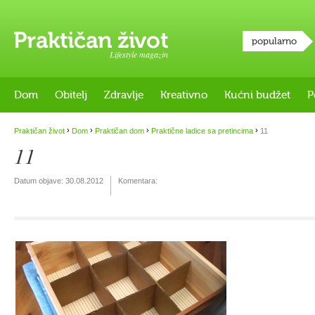
popularno
Lifestyle magazin
Dom
Obitelj
Zdravlje
Kreativno
Kućni budžet
P
›
›
›
›
Praktičan život
Dom
Praktičan dom
Praktične ladice sa pretincima
11
11
Datum objave:
30.08.2012
Komentara: