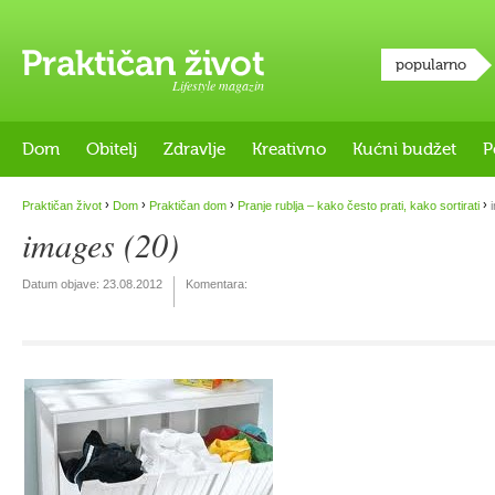
popularno
Lifestyle magazin
Dom
Obitelj
Zdravlje
Kreativno
Kućni budžet
P
›
›
›
›
Praktičan život
Dom
Praktičan dom
Pranje rublja – kako često prati, kako sortirati
i
images (20)
Datum objave:
23.08.2012
Komentara: