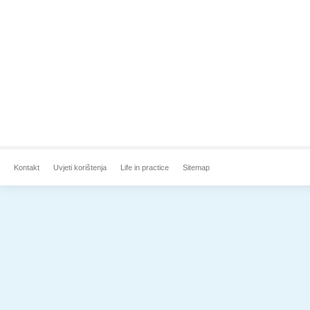
Kontakt
Uvjeti korištenja
Life in practice
Sitemap