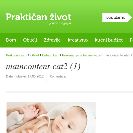
popularno
Lifestyle magazin
Dom
Obitelj
Zdravlje
Kreativno
Kućni budžet
P
›
›
›
›
Praktičan život
Obitelj
Beba u kući
Pravilna njega bebine kože
maincontent-cat2 (1
maincontent-cat2 (1)
Datum objave:
17.05.2012
Komentara: