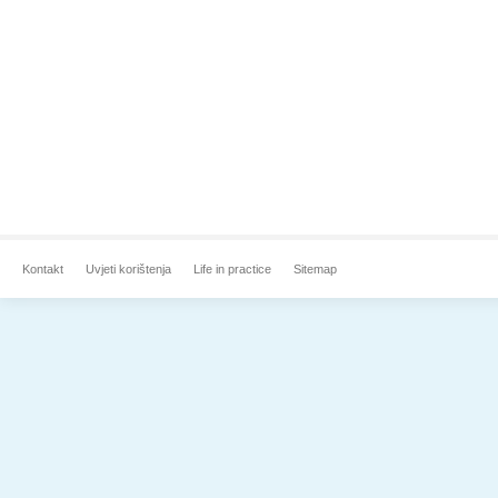
Kontakt
Uvjeti korištenja
Life in practice
Sitemap