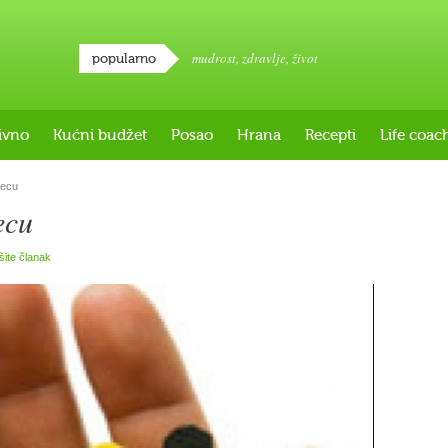
mudrost
,
zdravlje
,
život
popularno
ivno
Kućni budžet
Posao
Hrana
Recepti
Life coac
jecu
ecu
išite članak