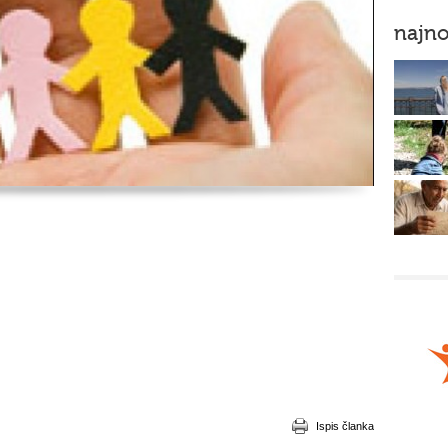
najno
Ispis članka