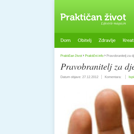
Lifestyle magazin
Dom
Obitelj
Zdravlje
Kreat
›
›
Praktičan život
Praktični info
Pravobranitelj za d
Pravobranitelj za dj
Datum objave:
27.12.2012
Komentara:
Isp