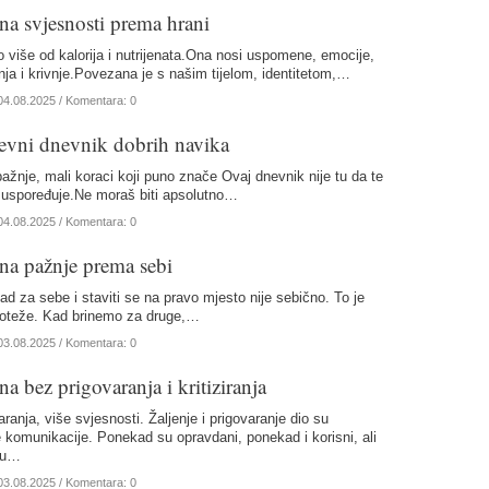
a svjesnosti prema hrani
 više od kalorija i nutrijenata.Ona nosi uspomene, emocije,
nja i krivnje.Povezana je s našim tijelom, identitetom,…
04.08.2025
/ Komentara: 0
vni dnevnik dobrih navika
pažnje, mali koraci koji puno znače Ovaj dnevnik nije tu da te
i uspoređuje.Ne moraš biti apsolutno…
04.08.2025
/ Komentara: 0
a pažnje prema sebi
ad za sebe i staviti se na pravo mjesto nije sebično. To je
oteže. Kad brinemo za druge,…
03.08.2025
/ Komentara: 0
a bez prigovaranja i kritiziranja
ranja, više svjesnosti. Žaljenje i prigovaranje dio su
komunikacije. Ponekad su opravdani, ponekad i korisni, ali
nu…
03.08.2025
/ Komentara: 0