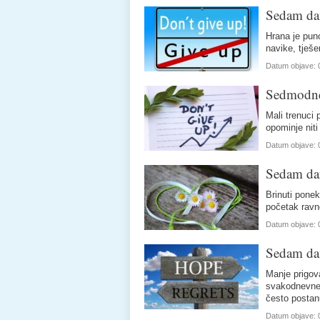
Sedam dan
Hrana je puno
navike, tješe
Datum objave:
Sedmodne
Mali trenuci 
opominje nit
Datum objave:
Sedam dan
Brinuti ponek
početak ravn
Datum objave:
Sedam dan
Manje prigova
svakodnevne 
često posta
Datum objave: