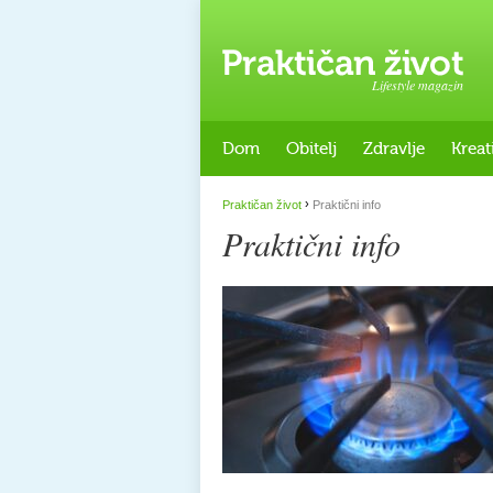
Lifestyle magazin
Dom
Obitelj
Zdravlje
Kreat
›
Praktičan život
Praktični info
Praktični info