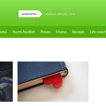
mudrost
,
zdravlje
,
život
popularno
ivno
Kućni budžet
Posao
Hrana
Recepti
Life coac