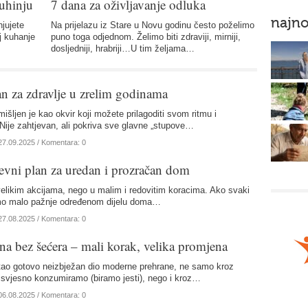
kuhinju
7 dana za oživljavanje odluka
najno
njujete
Na prijelazu iz Stare u Novu godinu često poželimo
aj kuhanje
puno toga odjednom. Želimo biti zdraviji, mirniji,
dosljedniji, hrabriji…U tim željama…
an za zdravlje u zrelim godinama
išljen je kao okvir koji možete prilagoditi svom ritmu i
ije zahtjevan, ali pokriva sve glavne „stupove…
27.09.2025
/ Komentara: 0
ni plan za uredan i prozračan dom
 velikim akcijama, nego u malim i redovitim koracima. Ako svaki
mo malo pažnje određenom dijelu doma…
27.08.2025
/ Komentara: 0
a bez šećera – mali korak, velika promjena
tao gotovo neizbježan dio moderne prehrane, ne samo kroz
e svjesno konzumiramo (biramo jesti), nego i kroz…
06.08.2025
/ Komentara: 0