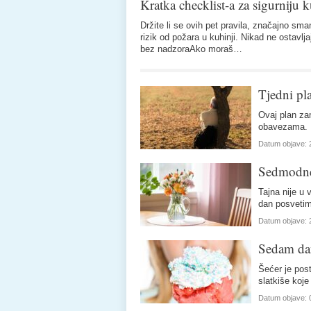
Kratka checklist-a za sigurniju 
Držite li se ovih pet pravila, značajno sma
rizik od požara u kuhinji. Nikad ne ostavlj
bez nadzoraAko moraš…
Tjedni pl
Ovaj plan zam
obavezama. N
Datum objave:
Sedmodnev
Tajna nije u
dan posveti
Datum objave:
Sedam dan
Šećer je pos
slatkiše koj
Datum objave: