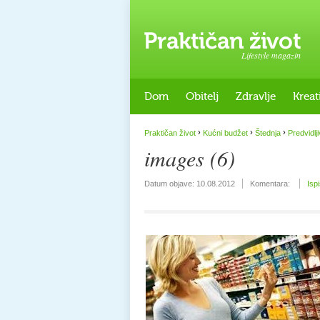
Lifestyle magazin
Dom
Obitelj
Zdravlje
Kreat
›
›
›
Praktičan život
Kućni budžet
Štednja
Predvidlj
images (6)
Datum objave:
10.08.2012
Komentara:
Isp