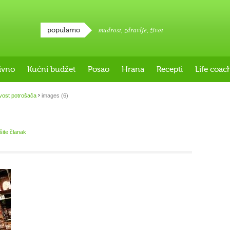
mudrost
,
zdravlje
,
život
popularno
ivno
Kućni budžet
Posao
Hrana
Recepti
Life coac
›
ivost potrošača
images (6)
išite članak