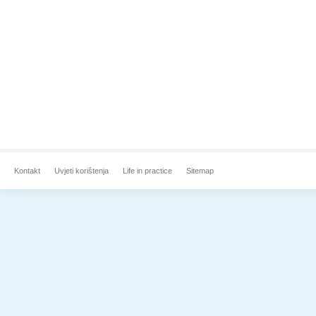
Kontakt
Uvjeti korištenja
Life in practice
Sitemap