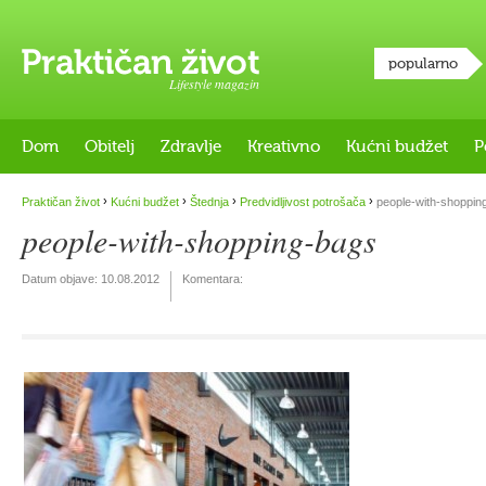
popularno
Lifestyle magazin
Dom
Obitelj
Zdravlje
Kreativno
Kućni budžet
P
›
›
›
›
Praktičan život
Kućni budžet
Štednja
Predvidljivost potrošača
people-with-shoppin
people-with-shopping-bags
Datum objave:
10.08.2012
Komentara: