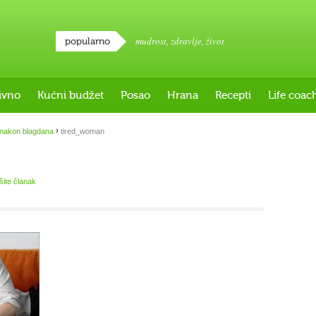
mudrost
,
zdravlje
,
život
popularno
ivno
Kućni budžet
Posao
Hrana
Recepti
Life coac
›
nakon blagdana
tired_woman
išite članak