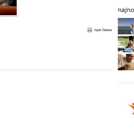
najno
Ispis članka