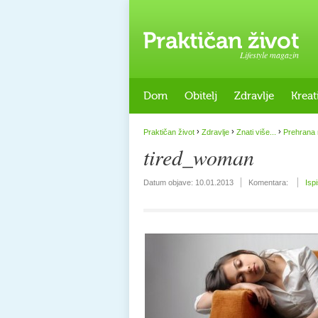
Lifestyle magazin
Dom
Obitelj
Zdravlje
Kreat
›
›
›
Praktičan život
Zdravlje
Znati više...
Prehrana 
tired_woman
Datum objave:
10.01.2013
Komentara:
Isp