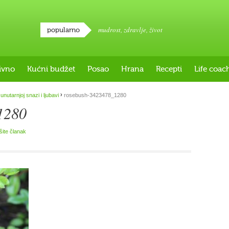
mudrost
,
zdravlje
,
život
popularno
ivno
Kućni budžet
Posao
Hrana
Recepti
Life coac
›
unutarnjoj snazi i ljubavi
rosebush-3423478_1280
1280
išite članak