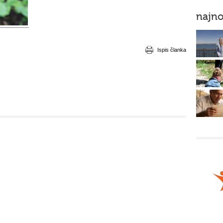
najno
Ispis članka