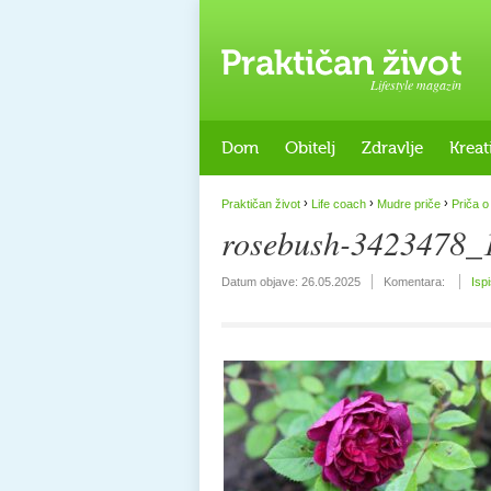
Lifestyle magazin
Dom
Obitelj
Zdravlje
Kreat
›
›
›
Praktičan život
Life coach
Mudre priče
Priča o 
rosebush-3423478_
Datum objave:
26.05.2025
Komentara:
Isp