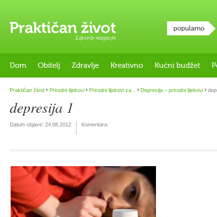
popularno
Lifestyle magazin
Dom
Obitelj
Zdravlje
Kreativno
Kućni budžet
P
›
›
›
›
Praktičan život
Prirodni lijekovi
Prirodni lijekovi za...
Depresija – prirodni lijekovi
depr
depresija 1
Datum objave:
24.08.2012
Komentara: