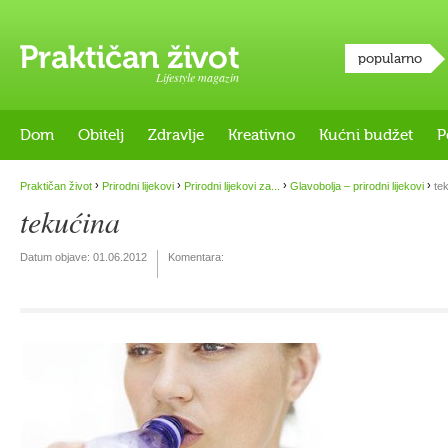
popularno
Lifestyle magazin
Dom
Obitelj
Zdravlje
Kreativno
Kućni budžet
P
›
›
›
›
Praktičan život
Prirodni lijekovi
Prirodni lijekovi za...
Glavobolja – prirodni lijekovi
tek
tekućina
Datum objave:
01.06.2012
Komentara: