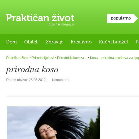
popularno
Lifestyle magazin
Dom
Obitelj
Zdravlje
Kreativno
Kućni budžet
P
›
›
›
Praktičan život
Prirodni lijekovi
Prirodni lijekovi za...
Kosa – prirodna sredstva za nje
prirodna kosa
Datum objave:
25.05.2012
Komentara: