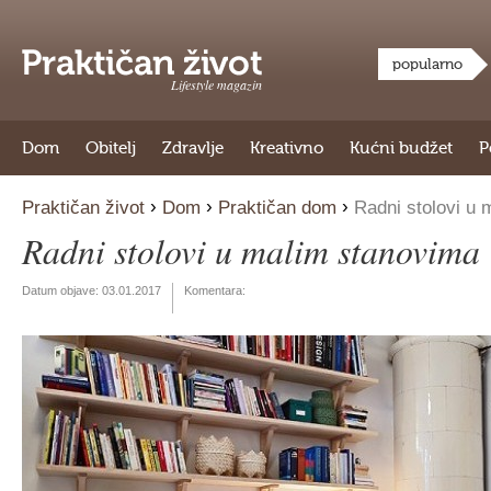
popularno
Lifestyle magazin
Dom
Obitelj
Zdravlje
Kreativno
Kućni budžet
P
›
›
›
Praktičan život
Dom
Praktičan dom
Radni stolovi u 
Radni stolovi u malim stanovima
Datum objave:
03.01.2017
Komentara: