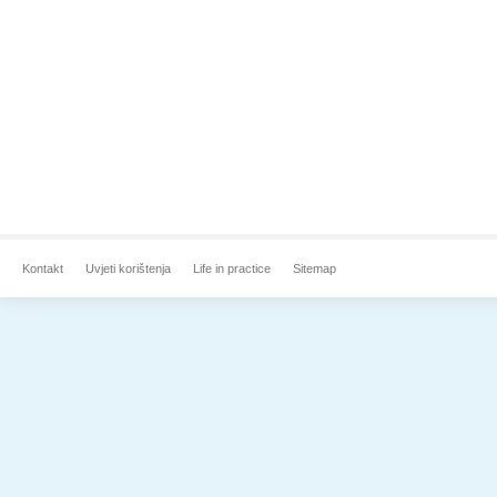
Kontakt
Uvjeti korištenja
Life in practice
Sitemap