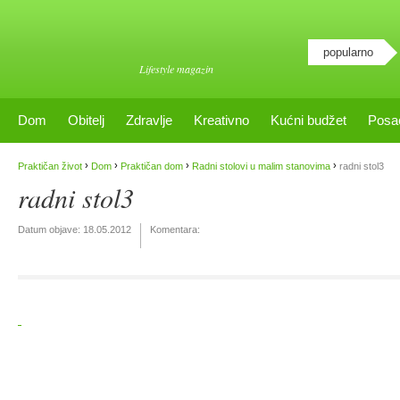
popularno
Lifestyle magazin
Dom
Obitelj
Zdravlje
Kreativno
Kućni budžet
Posa
›
›
›
›
Praktičan život
Dom
Praktičan dom
Radni stolovi u malim stanovima
radni stol3
radni stol3
Datum objave:
18.05.2012
Komentara: