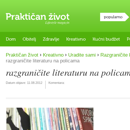
popularno
Lifestyle magazin
Dom
Obitelj
Zdravlje
Kreativno
Kućni budžet
P
›
›
›
Praktičan život
Kreativno
Uradite sami
Razgraničite 
razgraničite literaturu na policama
razgraničite literaturu na polica
Datum objave:
11.08.2012
Komentara: