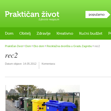
popularno
Lifestyle magazin
Dom
Obitelj
Zdravlje
Kreativno
Kućni budžet
P
›
›
›
›
Praktičan život
Dom
Eko dom
Reciklažna dvorišta u Gradu Zagrebu
rec2
rec2
Datum objave:
14.05.2012
Komentara: