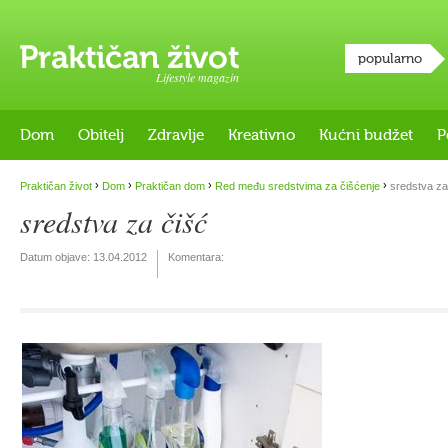
popularno
Lifestyle magazin
Dom
Obitelj
Zdravlje
Kreativno
Kućni budžet
P
›
›
›
›
Praktičan život
Dom
Praktičan dom
Red među sredstvima za čišćenje
sredstva za
sredstva za čišć
Datum objave:
13.04.2012
Komentara: