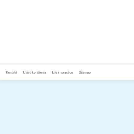
Kontakt
Uvjeti korištenja
Life in practice
Sitemap