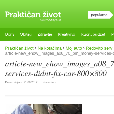
popularno
Lifestyle magazin
Dom
Obitelj
Zdravlje
Kreativno
Kućni budžet
P
›
›
›
Praktičan život
Na kotačima
Moj auto
Redovito servi
article-new_ehow_images_a08_70_bm_money-services-di
article-new_ehow_images_a08_
services-didnt-fix-car-800×800
Datum objave:
21.06.2012
Komentara: