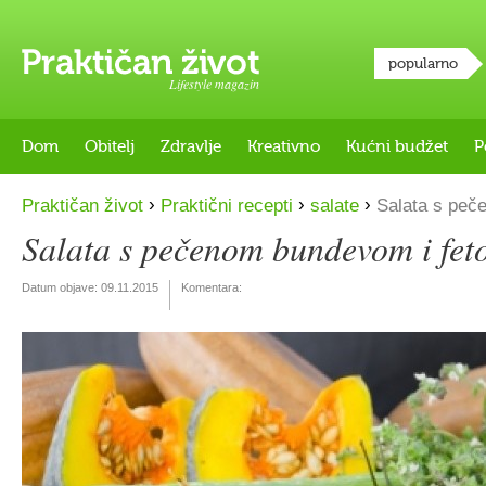
popularno
Lifestyle magazin
Dom
Obitelj
Zdravlje
Kreativno
Kućni budžet
P
›
›
›
Praktičan život
Praktični recepti
salate
Salata s peč
Salata s pečenom bundevom i fe
Datum objave:
09.11.2015
Komentara: