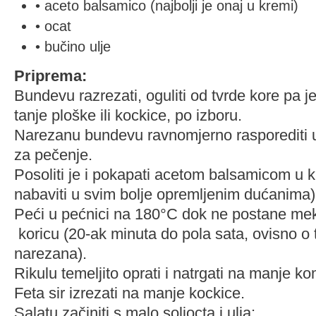
• aceto balsamico (najbolji je onaj u kremi)
• ocat
• bučino ulje
Priprema:
Bundevu razrezati, oguliti od tvrde kore pa j
tanje ploške ili kockice, po izboru.
Narezanu bundevu ravnomjerno rasporediti u
za pečenje.
Posoliti je i pokapati acetom balsamicom u 
nabaviti u svim bolje opremljenim dućanima)
Peći u pećnici na 180°C dok ne postane mek
koricu (20-ak minuta do pola sata, ovisno o
narezana).
Rikulu temeljito oprati i natrgati na manje k
Feta sir izrezati na manje kockice.
Salatu začiniti s malo soliocta i ulja: