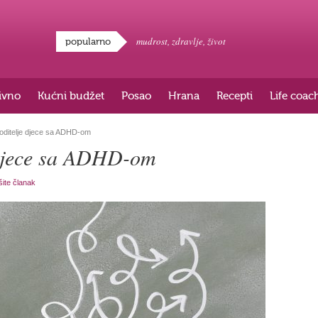
mudrost
,
zdravlje
,
život
popularno
ivno
Kućni budžet
Posao
Hrana
Recepti
Life coac
roditelje djece sa ADHD-om
e djece sa ADHD-om
šite članak