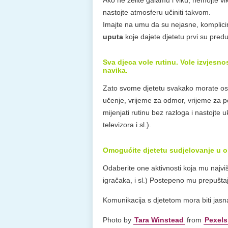
Ako ne želite galamu i viku, nemojte vi
nastojte atmosferu učiniti takvom.
Imajte na umu da su nejasne, komplici
uputa
koje dajete djetetu prvi su predu
Sva djeca vole rutinu. Vole izvjesno
navika.
Zato svome djetetu svakako morate osig
učenje, vrijeme za odmor, vrijeme za po
mijenjati rutinu bez razloga i nastojte
televizora i sl.).
Omogućite djetetu sudjelovanje u o
Odaberite one aktivnosti koja mu najv
igračaka, i sl.) Postepeno mu prepušt
Komunikacija s djetetom mora biti jasna.
Photo by
Tara Winstead
from
Pexels