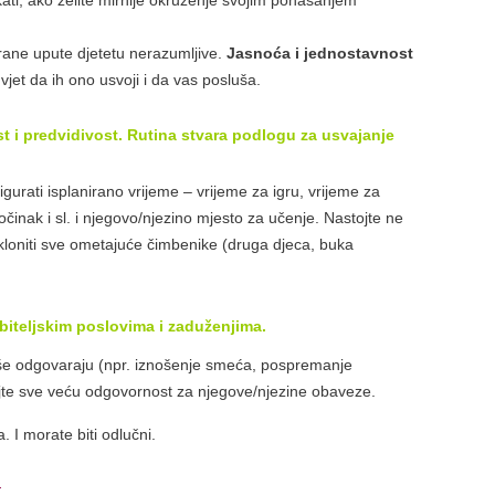
kati, ako želite mirnije okruženje svojim ponašanjem
rane upute djetetu nerazumljive.
Jasnoća i jednostavnost
vjet da ih ono usvoji i da vas posluša.
st i predvidivost. Rutina stvara podlogu za usvajanje
urati isplanirano vrijeme – vrijeme za igru, vrijeme za
činak i sl. i njegovo/njezino mjesto za učenje. Nastojte ne
 ukloniti sve ometajuće čimbenike (druga djeca, buka
biteljskim poslovima i zaduženjima.
iše odgovaraju (npr. iznošenje smeća, pospremanje
ajte sve veću odgovornost za njegove/njezine obaveze.
 I morate biti odlučni.