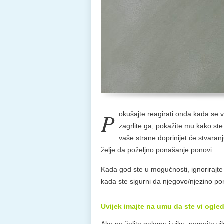
P
okušajte reagirati onda kada se 
zagrlite ga, pokažite mu kako st
vaše strane doprinijet će stvaran
želje da poželjno ponašanje ponovi.
Kada god ste u mogućnosti, ignorirajt
kada ste sigurni da njegovo/njezino pona
Uvijek imajte na umu da ste vi ogled