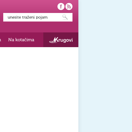
h
Na kotačima