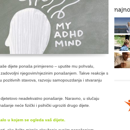
najno
vaše dijete ponaša primjereno – uputite mu pohvalu,
e zadovoljni njegovim/njezinim ponašanjem. Takve reakcije s
ju pozitivnih stavova, razvoju samopouzdanja i stvaranju
e djetetovo neadekvatno ponašanje. Naravno, u slučaju
šanje neće fizički i psihički ugroziti drugo dijete.
alo u kojem se ogleda vaš dijete.