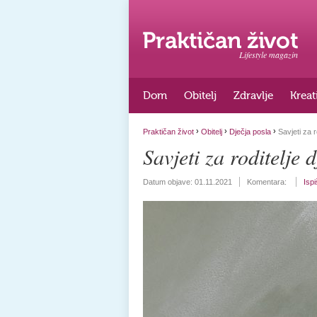
Lifestyle magazin
Dom
Obitelj
Zdravlje
Kreat
›
›
›
Praktičan život
Obitelj
Dječja posla
Savjeti za 
Savjeti za roditelj
Datum objave:
01.11.2021
Komentara:
Ispi