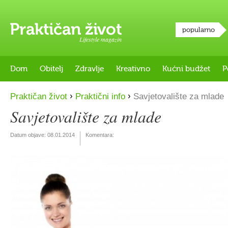
popularno
Lifestyle magazin
Dom
Obitelj
Zdravlje
Kreativno
Kućni budžet
P
›
›
Praktičan život
Praktični info
Savjetovalište za mlade
Savjetovalište za mlade
Datum objave:
08.01.2014
Komentara: