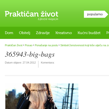
popularno
Lifestyle magazin
Dom
Obitelj
Zdravlje
Kreativno
Kućni budžet
P
›
›
›
Praktičan život
Posao
Ponašanje na poslu
Simboli ženstvenosti koji loše utječu na z
365943-big-bags
Datum objave:
27.04.2012
Komentara: