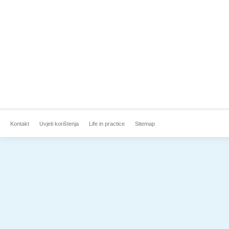
Kontakt
Uvjeti korištenja
Life in practice
Sitemap