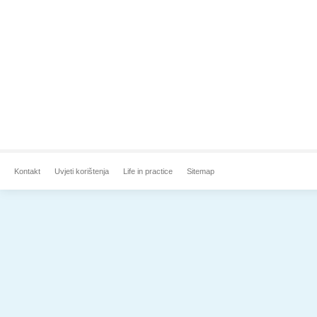
Kontakt
Uvjeti korištenja
Life in practice
Sitemap