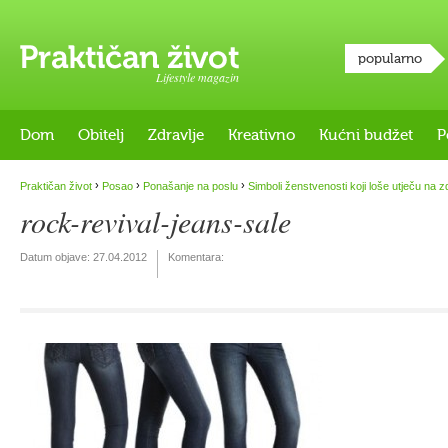
popularno
Lifestyle magazin
Dom
Obitelj
Zdravlje
Kreativno
Kućni budžet
P
›
›
›
Praktičan život
Posao
Ponašanje na poslu
Simboli ženstvenosti koji loše utječu na z
rock-revival-jeans-sale
Datum objave:
27.04.2012
Komentara: