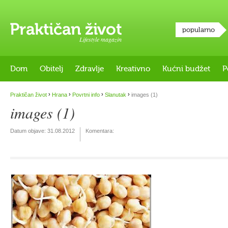
popularno
Lifestyle magazin
Dom
Obitelj
Zdravlje
Kreativno
Kućni budžet
P
›
›
›
›
Praktičan život
Hrana
Povrtni info
Slanutak
images (1)
images (1)
Datum objave:
31.08.2012
Komentara: