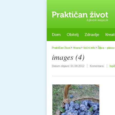
Lifestyle magazin
Dom
Obitelj
Zdravlje
Kreat
›
›
›
Praktičan život
Hrana
Voćni info
Šljiva – plava 
images (4)
Datum objave:
01.09.2012
Komentara:
Ispi