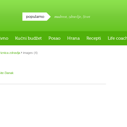
mudrost
,
zdravlje
,
život
popularno
ivno
Kućni budžet
Posao
Hrana
Recepti
Life coac
›
riznica zdravlja
images (4)
šite članak