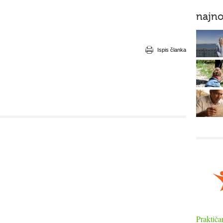
najno
Ispis članka
Praktiča