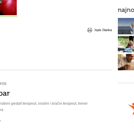
najno
Ispis članka
PIŠE
bar
rativni gestalt terapeut, osobni i bračni terapeut, trener
na