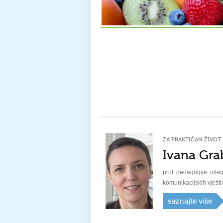
ZA PRAKTIČAN ŽIVOT 
Ivana Gra
prof. pedagogije, integ
komunikacijskih vješti
saznajte više