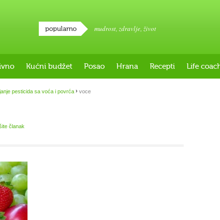
mudrost
,
zdravlje
,
život
popularno
ivno
Kućni budžet
Posao
Hrana
Recepti
Life coac
›
janje pesticida sa voća i povrća
voce
šite članak