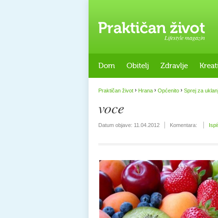
Lifestyle magazin
Dom
Obitelj
Zdravlje
Kreat
›
›
›
Praktičan život
Hrana
Općenito
Sprej za uklan
voce
Datum objave:
11.04.2012
Komentara:
Ispi