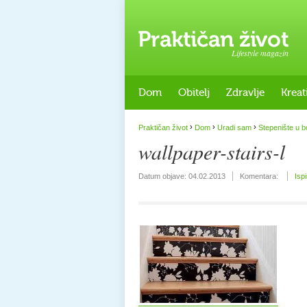
Lifestyle magazin
Dom
Obitelj
Zdravlje
Kreat
›
›
›
Praktičan život
Dom
Uradi sam
Stepenište u bo
wallpaper-stairs-l
Datum objave:
04.02.2013
Komentara:
Isp