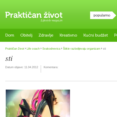
popularno
Lifestyle magazin
Dom
Obitelj
Zdravlje
Kreativno
Kućni budžet
P
›
›
›
›
Praktičan život
Life coach
Svakodnevica
Štikle razbolijevaju organizam
sti
sti
Datum objave:
11.04.2012
Komentara: