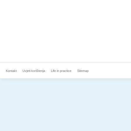
Kontakt
Uvjeti korištenja
Life in practice
Sitemap