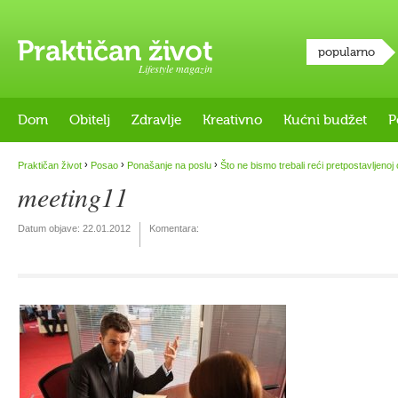
popularno
Lifestyle magazin
Dom
Obitelj
Zdravlje
Kreativno
Kućni budžet
P
›
›
›
Praktičan život
Posao
Ponašanje na poslu
Što ne bismo trebali reći pretpostavljenoj
meeting11
Datum objave:
22.01.2012
Komentara: