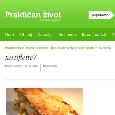
popularno
Lifestyle magazin
Dom
Obitelj
Zdravlje
Kreativno
Kućni budžet
P
›
›
›
›
Praktičan život
Hrana
Općenito
Što s ostacima hrane nakon Uskrsa?
tartiflette7
tartiflette7
Datum objave:
08.04.2012
Komentara: