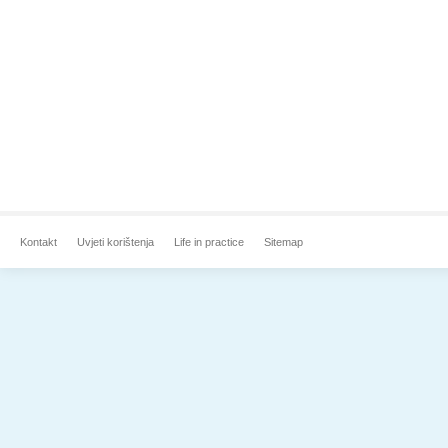
Kontakt
Uvjeti korištenja
Life in practice
Sitemap