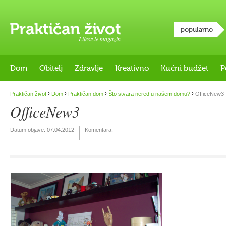
popularno
Lifestyle magazin
Dom
Obitelj
Zdravlje
Kreativno
Kućni budžet
P
›
›
›
›
Praktičan život
Dom
Praktičan dom
Što stvara nered u našem domu?
OfficeNew3
OfficeNew3
Datum objave:
07.04.2012
Komentara: