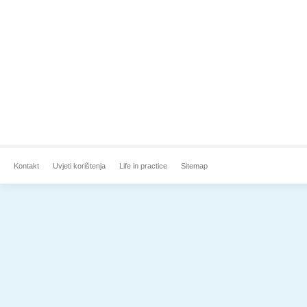
Kontakt
Uvjeti korištenja
Life in practice
Sitemap