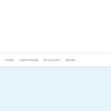
Kontakt
Uvjeti korištenja
Life in practice
Sitemap