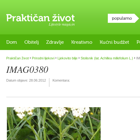
popularno
Lifestyle magazin
Dom
Obitelj
Zdravlje
Kreativno
Kućni budžet
P
›
›
›
›
Praktičan život
Prirodni lijekovi
Ljekovito bilje
Stolisnik (lat. Achillea millefolium L.)
IM
IMAG0380
Datum objave:
28.06.2012
Komentara: