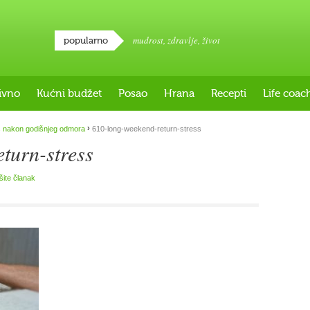
mudrost
,
zdravlje
,
život
popularno
ivno
Kućni budžet
Posao
Hrana
Recepti
Life coac
›
s nakon godišnjeg odmora
610-long-weekend-return-stress
turn-stress
išite članak