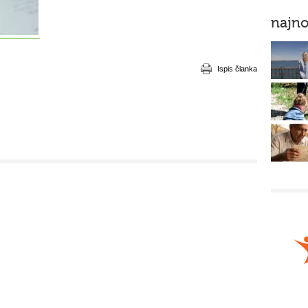
najno
Ispis članka