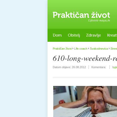
Lifestyle magazin
Dom
Obitelj
Zdravlje
Kreat
›
›
›
Praktičan život
Life coach
Svakodnevica
Stre
610-long-weekend-re
Datum objave:
26.08.2012
Komentara:
Isp