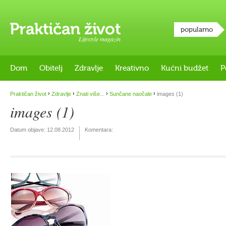
popularno
Lifestyle magazin
Dom
Obitelj
Zdravlje
Kreativno
Kućni budžet
P
›
›
›
›
Praktičan život
Zdravlje
Znati više...
Sunčane naočale
images (1)
images (1)
Datum objave:
12.08.2012
Komentara: