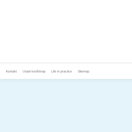
Kontakt
Uvjeti korištenja
Life in practice
Sitemap