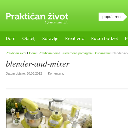
popularno
Lifestyle magazin
Dom
Obitelj
Zdravlje
Kreativno
Kućni budžet
P
›
›
›
›
Praktičan život
Dom
Praktičan dom
Suvremena pomagala u kućanstvu
blender-an
blender-and-mixer
Datum objave:
30.05.2012
Komentara: