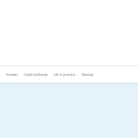
Kontakt
Uvjeti korištenja
Life in practice
Sitemap