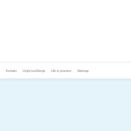
Kontakt
Uvjeti korištenja
Life in practice
Sitemap