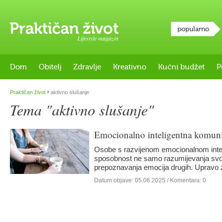
popularno
Lifestyle magazin
Dom
Obitelj
Zdravlje
Kreativno
Kućni budžet
P
›
Praktičan život
aktivno slušanje
Tema "aktivno slušanje"
Emocionalno inteligentna komuni
Osobe s razvijenom emocionalnom intel
sposobnost ne samo razumijevanja svoj
prepoznavanja emocija drugih. Upravo
Datum objave:
05.06.2025
/ Komentara: 0