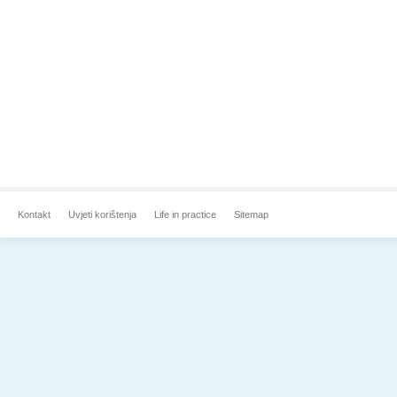
Kontakt
Uvjeti korištenja
Life in practice
Sitemap