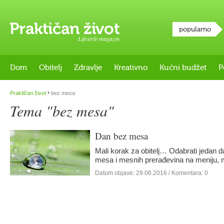
popularno
Lifestyle magazin
Dom
Obitelj
Zdravlje
Kreativno
Kućni budžet
P
›
Praktičan život
bez mesa
Tema "bez mesa"
Dan bez mesa
Mali korak za obitelj… Odabrati jedan d
mesa i mesnih prerađevina na meniju, 
Datum objave:
29.06.2016
/ Komentara: 0